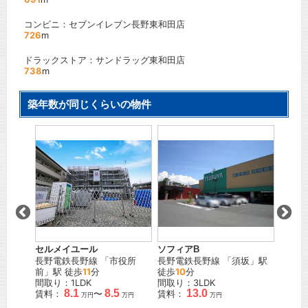
コンビニ：セブンイレブン長野東和田店
726
m
ドラックストア：サンドラッグ東和田店
738
m
築年数が同じくらいの物件
セルメイユール
ソフィアB
West・
「
三
長野電鉄長野線
「
市役所
長野電鉄長野線
「
須坂
」駅
しなの
前
」駅 徒歩
11
分
徒歩
10
分
野
」駅
K
間取り：1LDK
間取り：3LDK
間取り
8.1
8.5
13.0
賃料：
〜
賃料：
賃料：
万円
万円
万円
万円