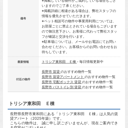
※掲載している物件がご成約している場合もござ
いますのでご了承ください。
※掲載詳細に相違がある場合は、弊社スタッフの
情報を優先させていただきます。
備考
※ペット相談可の物件や事業用利用については、
お部屋ごとに禁止とされている場合もございます
ので御注意下さい。お客様に代わって弊社スタッ
フが確認と交渉を行います。
※駐車場については、メールやお電話にてお問い
合わせください。お客様からのお問い合わせをお
待ちしています。
トリシア東和田 Ｅ棟
- 毎日情報更新中
最新情報
長野市 賃貸
のおすすめ物件一覧
長野市 賃貸アパートメント
のおすすめ物件一覧
付近の物件
長野市 宅配ボックス 賃貸
のおすすめ物件一覧
長野市 バストイレ別 賃貸
のおすすめ物件一覧
トリシア東和田 Ｅ棟
長野県長野市東和田にある「トリシア東和田 Ｅ棟」は人気の賃
貸アパート（2025年築）です。
こちらの物件は、 誠に申し訳ございませんが、現在ご案内でき
る空室がございません。