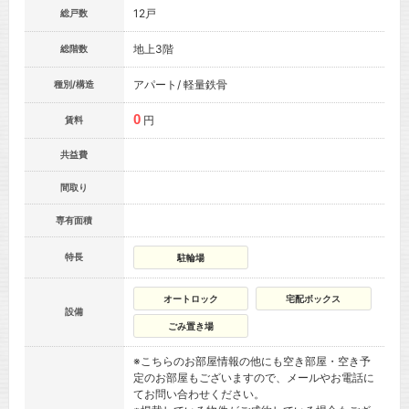
12戸
総戸数
地上3階
総階数
アパート/ 軽量鉄骨
種別/構造
0
円
賃料
共益費
間取り
専有面積
特長
駐輪場
オートロック
宅配ボックス
設備
ごみ置き場
※こちらのお部屋情報の他にも空き部屋・空き予
定のお部屋もございますので、メールやお電話に
てお問い合わせください。