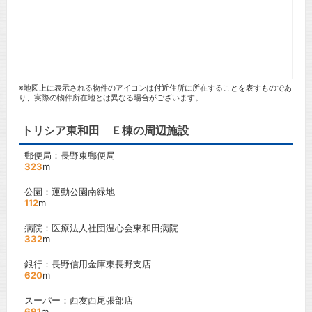
※地図上に表示される物件のアイコンは付近住所に所在することを表すものであ
り、実際の物件所在地とは異なる場合がございます。
トリシア東和田 Ｅ棟の周辺施設
郵便局：長野東郵便局
323
m
公園：運動公園南緑地
112
m
病院：医療法人社団温心会東和田病院
332
m
銀行：長野信用金庫東長野支店
620
m
スーパー：西友西尾張部店
691
m