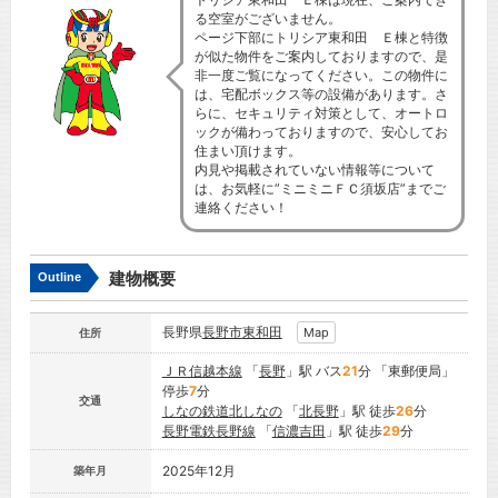
る空室がございません。
ページ下部にトリシア東和田 Ｅ棟と特徴
が似た物件をご案内しておりますので、是
非一度ご覧になってください。この物件に
は、宅配ボックス等の設備があります。さ
らに、セキュリティ対策として、オートロ
ックが備わっておりますので、安心してお
住まい頂けます。
内見や掲載されていない情報等について
は、お気軽に”ミニミニＦＣ須坂店”までご
連絡ください！
建物概要
Outline
長野県
長野市
東和田
Map
住所
ＪＲ信越本線
「
長野
」駅 バス
21
分 「東郵便局」
停歩
7
分
交通
しなの鉄道北しなの
「
北長野
」駅 徒歩
26
分
長野電鉄長野線
「
信濃吉田
」駅 徒歩
29
分
2025年12月
築年月