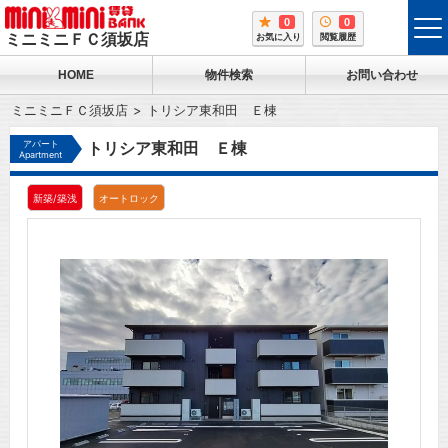
0
0
tog
ミニミニＦＣ須坂店
お気に入り
閲覧履歴
me
HOME
物件検索
お問い合わせ
ミニミニＦＣ須坂店
トリシア東和田 Ｅ棟
アパート
トリシア東和田 Ｅ棟
Apartment
新築/築浅
オートロック