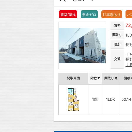
新築/築浅
敷金ゼロ
駐車場あり
バ
72
賃料
間取り
1L
住所
長
Ｊ
交通
長
Ｊ
間取り図
階数
間取り
面積
1階
1LDK
50.1