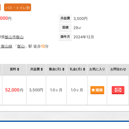
バス・トイレ別
,000
円
共益費
3,500円
面積
29㎡
野県
飯山市
飯山
築年月
2024年12月
Ｒ飯山線
「
飯山
」駅 徒歩
12
分
賃料
共益費
敷金(月)
礼金(月)
お気に入り
お問合わせ
お
52,000
3,500円
1.0ヶ月
1.0ヶ月
円