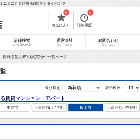
ミニミニＦＣ須坂店(株)チンタイバンク
0
0
店
お気に入り
閲覧履歴
沿線検索
運営会社
お問合わせ
Line Search
Company
Contact
長野県飯山市の賃貸物件一覧ページ
覧
並び替え：
表示棟数：
いる賃貸マンション・アパート
中野市
下高井郡山ノ内町
飯山市
上高井郡小布施町