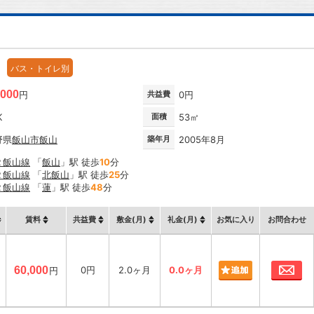
バス・トイレ別
,000
円
共益費
0円
K
面積
53㎡
野県
飯山市
飯山
築年月
2005年8月
Ｒ飯山線
「
飯山
」駅 徒歩
10
分
Ｒ飯山線
「
北飯山
」駅 徒歩
25
分
Ｒ飯山線
「
蓮
」駅 徒歩
48
分
賃料
共益費
敷金(月)
礼金(月)
お気に入り
お問合わせ
お
60,000
0円
2.0ヶ月
0.0ヶ月
円