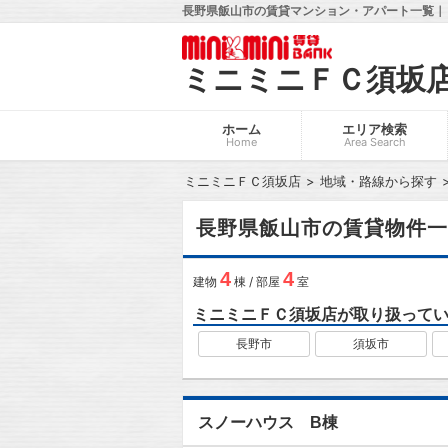
長野県飯山市の賃貸マンション・アパート一覧｜
ミニミニＦＣ須坂
ホーム
エリア検索
Home
Area Search
ミニミニＦＣ須坂店
地域・路線から探す
長野県飯山市の賃貸物件一
4
4
建物
棟 / 部屋
室
ミニミニＦＣ須坂店が取り扱って
長野市
須坂市
スノーハウス B棟