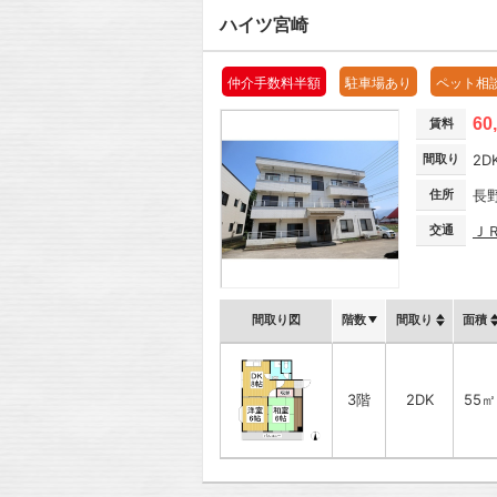
ハイツ宮崎
仲介手数料半額
駐車場あり
ペット相
60
賃料
間取り
2D
住所
長
交通
Ｊ
間取り図
階数
間取り
面積
3階
2DK
55㎡