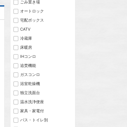
ごみ置き場
オートロック
宅配ボックス
CATV
冷蔵庫
床暖房
IHコンロ
追焚機能
ガスコンロ
浴室乾燥機
独立洗面台
温水洗浄便座
問合わせ
家具・家電付
バス・トイレ別