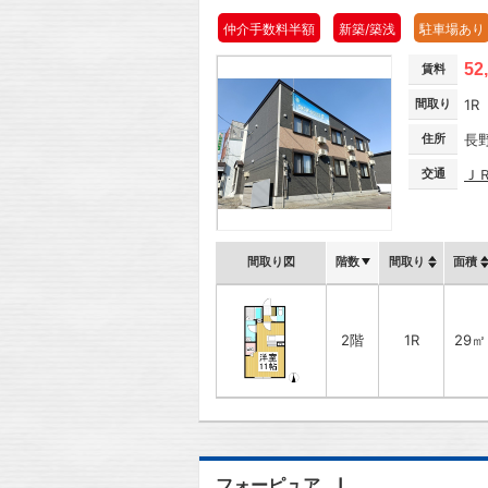
仲介手数料半額
新築/築浅
駐車場あり
52
賃料
間取り
1R
住所
長
交通
Ｊ
間取り図
階数
間取り
面積
2階
1R
29㎡
フォーピュア Ⅰ