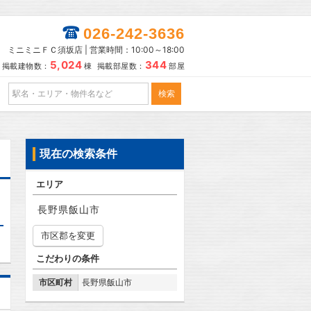
026-242-3636
ミニミニＦＣ須坂店 | 営業時間：10:00～18:00
5,024
344
掲載建物数：
棟 掲載部屋数：
部屋
現在の検索条件
エリア
長野県飯山市
市区郡を変更
こだわりの条件
市区町村
長野県飯山市