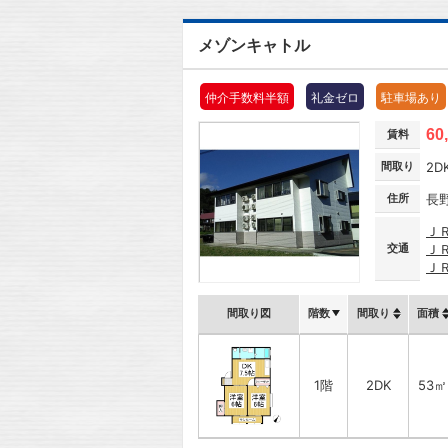
メゾンキャトル
仲介手数料半額
礼金ゼロ
駐車場あり
60
賃料
間取り
2D
住所
長
Ｊ
交通
Ｊ
Ｊ
間取り図
階数
間取り
面積
1階
2DK
53㎡