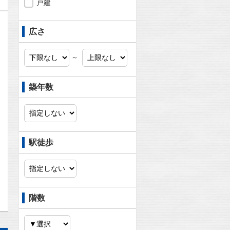
戸建
広さ
～
築年数
駅徒歩
問合わせ
階数