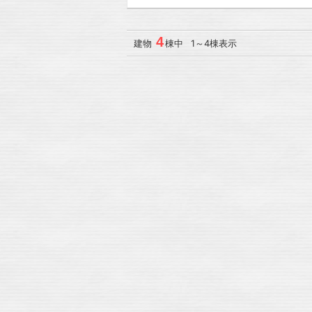
4
建物
棟中 1～4棟表示