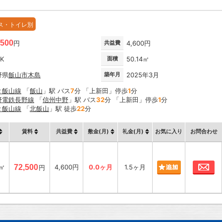
ス・トイレ別
,500
円
共益費
4,600円
DK
面積
50.14㎡
野県
飯山市
木島
築年月
2025年3月
Ｒ飯山線
「
飯山
」駅 バス
7
分 「上新田」停歩
1
分
野電鉄長野線
「
信州中野
」駅 バス
32
分 「上新田」停歩
1
分
Ｒ飯山線
「
北飯山
」駅 徒歩
22
分
賃料
共益費
敷金(月)
礼金(月)
お気に入り
お問合わせ
お
4㎡
72,500
4,600円
0.0ヶ月
1.5ヶ月
円