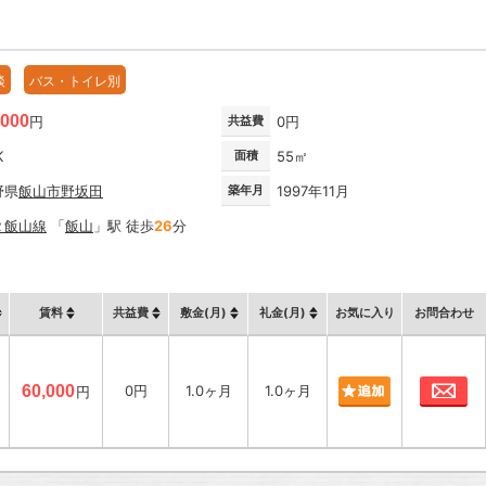
談
バス・トイレ別
,000
円
共益費
0円
K
面積
55㎡
野県
飯山市
野坂田
築年月
1997年11月
Ｒ飯山線
「
飯山
」駅 徒歩
26
分
賃料
共益費
敷金(月)
礼金(月)
お気に入り
お問合わせ
お
60,000
0円
1.0ヶ月
1.0ヶ月
円