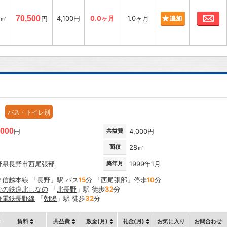
お
7㎡
70,500
4,100円
0.0ヶ月
1.0ヶ月
円
バス・トイレ別
,000
円
共益費
4,000円
面積
28㎡
野県
長野市
西尾張部
築年月
1999年1月
Ｒ信越本線
「
長野
」駅 バス
15
分 「西尾張部」停歩
10
分
なの鉄道北しなの
「
北長野
」駅 徒歩
32
分
野電鉄長野線
「
朝陽
」駅 徒歩
32
分
賃料
共益費
敷金(月)
礼金(月)
お気に入り
お問合わせ