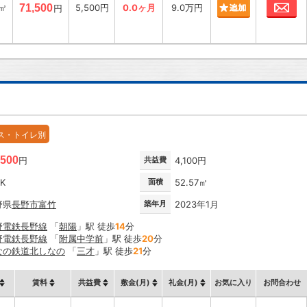
お
1㎡
71,500
5,500円
0.0ヶ月
9.0万円
円
ス・トイレ別
,500
円
共益費
4,100円
DK
面積
52.57㎡
野県
長野市
富竹
築年月
2023年1月
野電鉄長野線
「
朝陽
」駅 徒歩
14
分
野電鉄長野線
「
附属中学前
」駅 徒歩
20
分
なの鉄道北しなの
「
三才
」駅 徒歩
21
分
賃料
共益費
敷金(月)
礼金(月)
お気に入り
お問合わせ