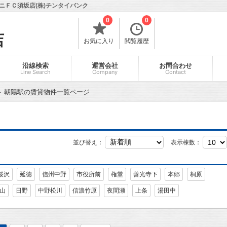
ニＦＣ須坂店(株)チンタイバンク
0
0
店
お気に入り
閲覧履歴
沿線検索
運営会社
お問合わせ
Line Search
Company
Contact
朝陽駅の賃貸物件一覧ページ
並び替え：
表示棟数：
桜沢
延徳
信州中野
市役所前
権堂
善光寺下
本郷
桐原
山
日野
中野松川
信濃竹原
夜間瀬
上条
湯田中