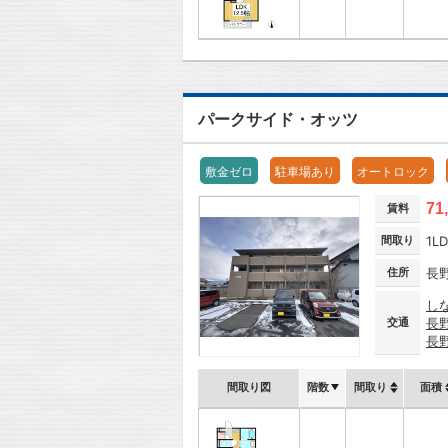
パークサイド・オッツ
敷金ゼロ
駐車場あり
オートロック
71
賃料
間取り
1L
住所
長
し
交通
長
長
間取り図
階数
間取り
面積