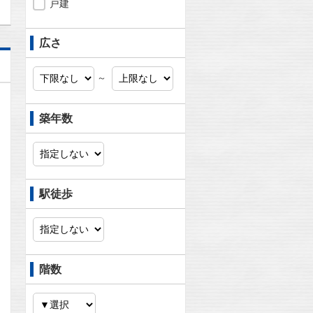
戸建
広さ
～
築年数
駅徒歩
階数
問合わせ