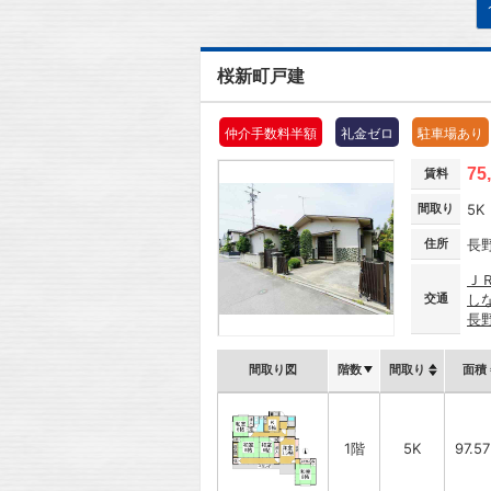
桜新町戸建
仲介手数料半額
礼金ゼロ
駐車場あり
75
賃料
間取り
5K
住所
長
Ｊ
交通
し
長
間取り図
階数
間取り
面積
1階
5K
97.5