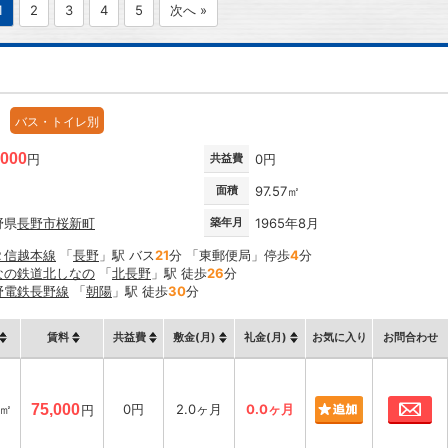
1
2
3
4
5
次へ »
バス・トイレ別
,000
円
共益費
0円
面積
97.57㎡
野県
長野市
桜新町
築年月
1965年8月
Ｒ信越本線
「
長野
」駅 バス
21
分 「東郵便局」停歩
4
分
なの鉄道北しなの
「
北長野
」駅 徒歩
26
分
野電鉄長野線
「
朝陽
」駅 徒歩
30
分
賃料
共益費
敷金(月)
礼金(月)
お気に入り
お問合わせ
お
7㎡
75,000
0円
2.0ヶ月
0.0ヶ月
円