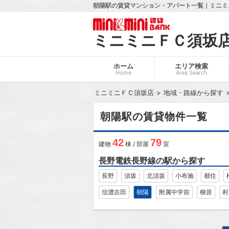
朝陽駅の賃貸マンション・アパート一覧｜ミニミ
ミニミニＦＣ須坂
ホーム
エリア検索
Home
Area Search
ミニミニＦＣ須坂店
地域・路線から探す
朝陽駅の賃貸物件一覧
42
79
建物
棟 / 部屋
室
長野電鉄長野線の駅から探す
長野
須坂
北須坂
小布施
都住
信濃吉田
朝陽
附属中学前
柳原
村