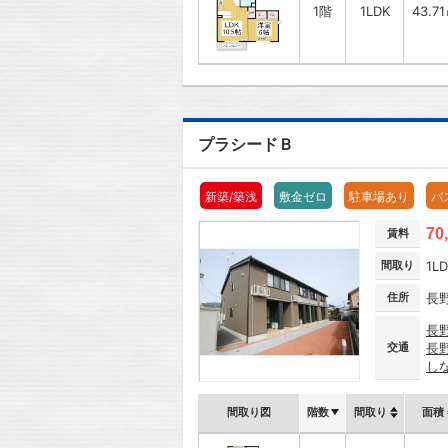
1階
1LDK
43.7
プラシードＢ
新築/築浅
敷金ゼロ
駐車場あり
バ
70
賃料
間取り
1L
住所
長
長
交通
長
し
間取り図
階数
間取り
面積