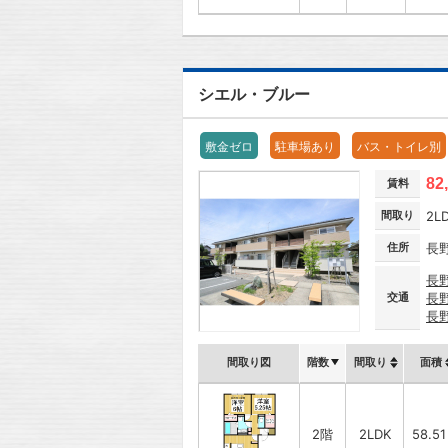
シエル・ブルー
敷金ゼロ
駐車場あり
バス・トイレ別
82
賃料
間取り
2L
住所
長
長
交通
長
長
間取り図
階数
間取り
面積
2階
2LDK
58.5