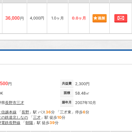
お
36,000
4,000円
1.0ヶ月
0.0ヶ月
円
,500
円
共益費
2,300円
DK
面積
58.48㎡
野県
長野市
三才
築年月
2007年10月
Ｒ信越本線
「
長野
」駅 バス
36
分 「三才東」停歩
6
分
なの鉄道北しなの
「
三才
」駅 徒歩
10
分
野電鉄長野線
「
朝陽
」駅 徒歩
39
分