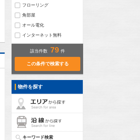
フローリング
角部屋
問合わせ
オール電化
インターネット無料
79
該当件数
件
物件を探す
Search for area
Search for line
キーワード検索