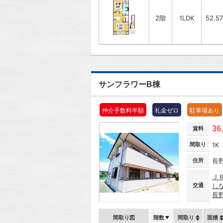
2階
1LDK
52.5
サンフラワーB棟
仲介手数料半額
礼金ゼロ
駐車場あり
36
賃料
間取り
1K
住所
長
Ｊ
交通
し
長
間取り図
階数
間取り
面積