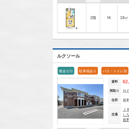
2階
1K
28㎡
ルクソール
敷金ゼロ
駐車場あり
バス・トイレ別
62
賃料
間取り
2L
住所
長
Ｊ
交通
し
長