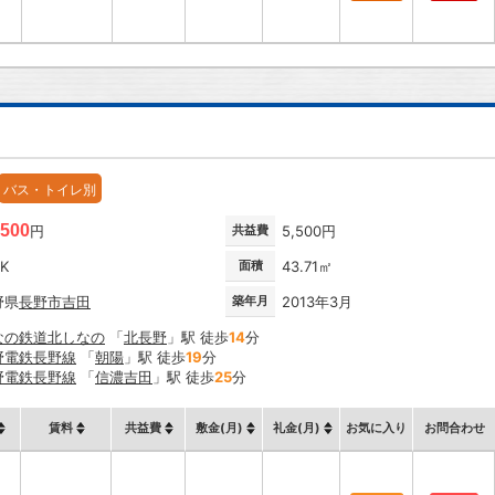
バス・トイレ別
,500
円
共益費
5,500円
DK
面積
43.71㎡
野県
長野市
吉田
築年月
2013年3月
なの鉄道北しなの
「
北長野
」駅 徒歩
14
分
野電鉄長野線
「
朝陽
」駅 徒歩
19
分
野電鉄長野線
「
信濃吉田
」駅 徒歩
25
分
賃料
共益費
敷金(月)
礼金(月)
お気に入り
お問合わせ