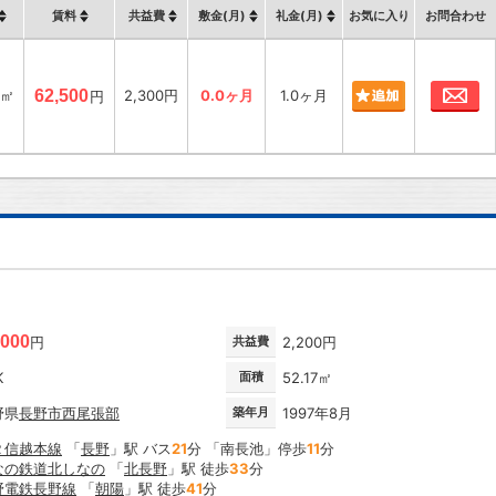
賃料
共益費
敷金(月)
礼金(月)
お気に入り
お問合わせ
お
8㎡
62,500
2,300円
0.0ヶ月
1.0ヶ月
円
,000
円
共益費
2,200円
K
面積
52.17㎡
野県
長野市
西尾張部
築年月
1997年8月
Ｒ信越本線
「
長野
」駅 バス
21
分 「南長池」停歩
11
分
なの鉄道北しなの
「
北長野
」駅 徒歩
33
分
野電鉄長野線
「
朝陽
」駅 徒歩
41
分