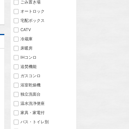
問合わせ
ごみ置き場
オートロック
宅配ボックス
CATV
冷蔵庫
床暖房
IHコンロ
追焚機能
ガスコンロ
浴室乾燥機
独立洗面台
温水洗浄便座
家具・家電付
バス・トイレ別