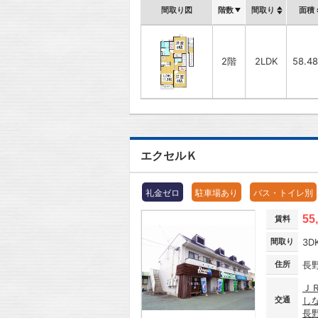
間取り図
階数
間取り
面積
2階
2LDK
58.4
エクセルＫ
礼金ゼロ
駐車場あり
バス・トイレ別
55
賃料
間取り
3D
住所
長
Ｊ
交通
し
長