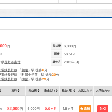
,000
円
共益費
6,000円
DK
面積
58.51㎡
野県
長野市
富竹
築年月
2013年3月
野電鉄長野線
「
朝陽
」駅 徒歩
6
分
野電鉄長野線
「
附属中学前
」駅 徒歩
20
分
野電鉄長野線
「
柳原
」駅 徒歩
29
分
賃料
共益費
敷金(月)
礼金(月)
お気に入り
お問合わせ
お
1㎡
82,000
6,000円
0.0ヶ月
1.5ヶ月
円