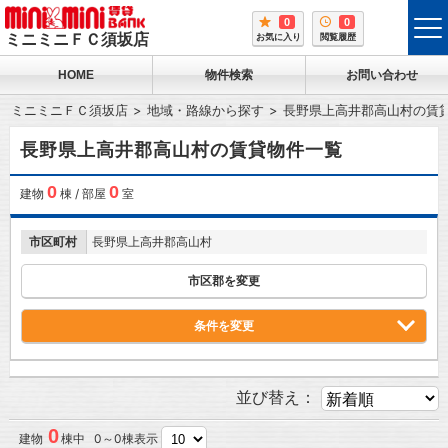
0
0
tog
ミニミニＦＣ須坂店
お気に入り
閲覧履歴
me
HOME
物件検索
お問い合わせ
ミニミニＦＣ須坂店
地域・路線から探す
長野県上高井郡高山村の賃
長野県上高井郡高山村の賃貸物件一覧
0
0
建物
棟 / 部屋
室
市区町村
長野県上高井郡高山村
市区郡を変更
条件を変更
並び替え：
0
建物
棟中 0～0棟表示