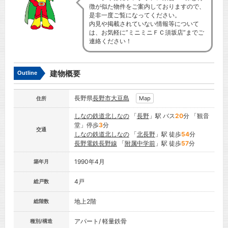
徴が似た物件をご案内しておりますので、
是非一度ご覧になってください。
内見や掲載されていない情報等について
は、お気軽に”ミニミニＦＣ須坂店”までご
連絡ください！
建物概要
Outline
長野県
長野市
大豆島
Map
住所
しなの鉄道北しなの
「
長野
」駅 バス
20
分 「観音
堂」停歩
3
分
交通
しなの鉄道北しなの
「
北長野
」駅 徒歩
54
分
長野電鉄長野線
「
附属中学前
」駅 徒歩
57
分
1990年4月
築年月
4戸
総戸数
地上2階
総階数
アパート/ 軽量鉄骨
種別/構造