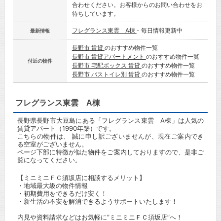
合わせください。お客様からのお問い合わせをお
待ちしています。
フレグランス東雲 A棟
- 毎日情報更新中
最新情報
長野市 賃貸
のおすすめ物件一覧
長野市 賃貸アパートメント
のおすすめ物件一覧
付近の物件
長野市 宅配ボックス 賃貸
のおすすめ物件一覧
長野市 バストイレ別 賃貸
のおすすめ物件一覧
フレグランス東雲 A棟
長野県長野市大豆島にある「フレグランス東雲 A棟」は人気の
賃貸アパート（1990年築）です。
こちらの物件は、 誠に申し訳ございませんが、現在ご案内でき
る空室がございません。
ページ下部に特徴が似た物件をご案内しておりますので、是非ご
覧になってください。
【ミニミニＦＣ須坂店に相談するメリット】
・地域最大級の物件情報
・初期費用をできるだけ安く！
・新生活の不安を解消できるようサポートいたします！
内見や資料請求などはお気軽に”ミニミニＦＣ須坂店”へ！