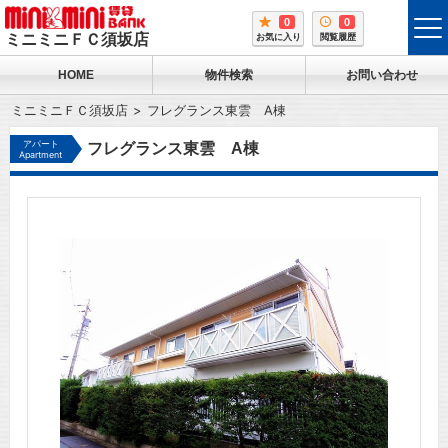
0
0
tog
ミニミニＦＣ須坂店
お気に入り
閲覧履歴
me
HOME
物件検索
お問い合わせ
ミニミニＦＣ須坂店
フレグランス東雲 A棟
アパート
フレグランス東雲 A棟
Apartment