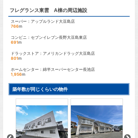
フレグランス東雲 A棟の周辺施設
スーパー：アップルランド大豆島店
766
m
コンビニ：セブンイレブン長野大豆島東店
691
m
ドラックストア：アメリカンドラッグ大豆島店
801
m
ホームセンター：綿半スーパーセンター長池店
1,956
m
築年数が同じくらいの物件