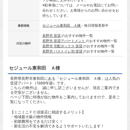
※駐車場については、メールやお電話にてお問い
合わせください。お客様からのお問い合わせをお
待ちしています。
セジュール東和田 Ａ棟
- 毎日情報更新中
最新情報
長野市 賃貸
のおすすめ物件一覧
長野市 賃貸アパートメント
のおすすめ物件一覧
付近の物件
長野市 宅配ボックス 賃貸
のおすすめ物件一覧
長野市 バストイレ別 賃貸
のおすすめ物件一覧
セジュール東和田 Ａ棟
長野県長野市東和田にある「セジュール東和田 Ａ棟」は人気の
賃貸アパート（1988年築）です。
こちらの物件は、 誠に申し訳ございませんが、現在ご案内でき
る空室がございません。
ページ下部に特徴が似た物件をご案内しておりますので、是非ご
覧になってください。
【ミニミニＦＣ須坂店に相談するメリット】
・地域最大級の物件情報
・初期費用をできるだけ安く！
・新生活の不安を解消できるようサポートいたします！