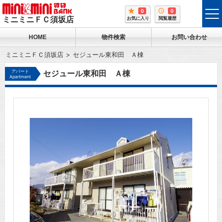
0
0
tog
ミニミニＦＣ須坂店
お気に入り
閲覧履歴
me
HOME
物件検索
お問い合わせ
ミニミニＦＣ須坂店
セジュール東和田 Ａ棟
アパート
セジュール東和田 Ａ棟
Apartment