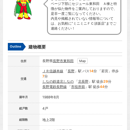
ページ下部にセジュール東和田 Ａ棟と特
徴が似た物件をご案内しておりますので、
是非一度ご覧になってください。
内見や掲載されていない情報等について
は、お気軽に”ミニミニＦＣ須坂店”までご
連絡ください！
建物概要
Outline
長野県
長野市
東和田
Map
住所
ＪＲ信越本線
「
長野
」駅 バス
14
分 「若宮」停歩
7
分
交通
しなの鉄道北しなの
「
北長野
」駅 徒歩
29
分
長野電鉄長野線
「
市役所前
」駅 徒歩
44
分
1988年8月
築年月
4戸
総戸数
地上2階
総階数