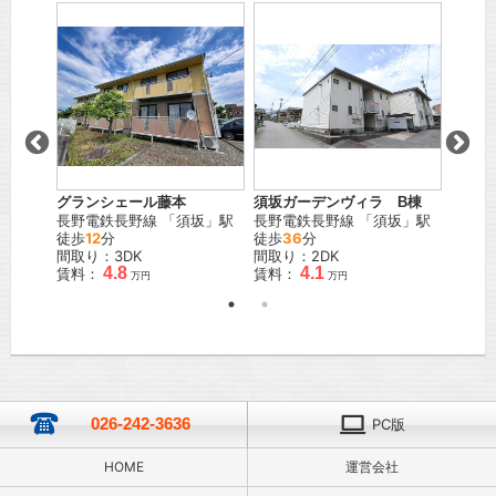
グランシェール藤本
須坂ガーデンヴィラ B棟
ホワイ
濃吉
長野電鉄長野線
「
須坂
」駅
長野電鉄長野線
「
須坂
」駅
長野電
徒歩
12
分
徒歩
36
分
徒歩
1
間取り：3DK
間取り：2DK
間取り
4.8
4.1
賃料：
賃料：
賃料：
万円
万円
026-242-3636
PC版
HOME
運営会社