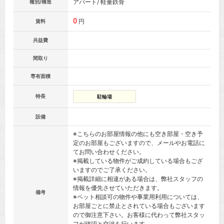
アパート/ 軽量鉄骨
種別/構造
0
円
賃料
共益費
間取り
専有面積
特長
駐輪場
設備
※こちらのお部屋情報の他にも空き部屋・空き予
定のお部屋もございますので、メールやお電話に
てお問い合わせください。
※掲載している物件がご成約している場合もござ
いますのでご了承ください。
※掲載詳細に相違がある場合は、弊社スタッフの
情報を優先させていただきます。
備考
※ペット相談可の物件や事業用利用については、
お部屋ごとに禁止とされている場合もございます
ので御注意下さい。お客様に代わって弊社スタッ
フが確認と交渉を行います。