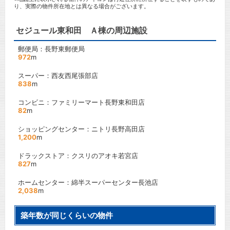
り、実際の物件所在地とは異なる場合がございます。
セジュール東和田 Ａ棟の周辺施設
郵便局：長野東郵便局
972
m
スーパー：西友西尾張部店
838
m
コンビニ：ファミリーマート長野東和田店
82
m
ショッピングセンター：ニトリ長野高田店
1,200
m
ドラックストア：クスリのアオキ若宮店
827
m
ホームセンター：綿半スーパーセンター長池店
2,038
m
築年数が同じくらいの物件