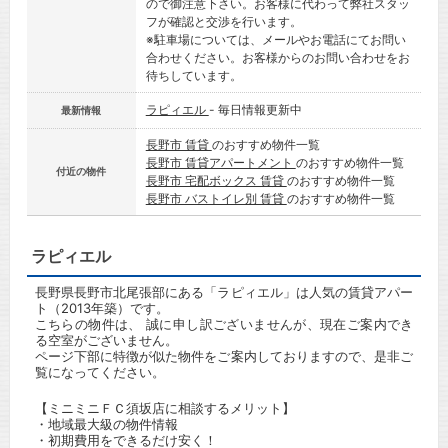
ので御注意下さい。お客様に代わって弊社スタッ
フが確認と交渉を行います。
※駐車場については、メールやお電話にてお問い
合わせください。お客様からのお問い合わせをお
待ちしています。
ラピィエル
- 毎日情報更新中
最新情報
長野市 賃貸
のおすすめ物件一覧
長野市 賃貸アパートメント
のおすすめ物件一覧
付近の物件
長野市 宅配ボックス 賃貸
のおすすめ物件一覧
長野市 バストイレ別 賃貸
のおすすめ物件一覧
ラピィエル
長野県長野市北尾張部にある「ラピィエル」は人気の賃貸アパー
ト（2013年築）です。
こちらの物件は、 誠に申し訳ございませんが、現在ご案内でき
る空室がございません。
ページ下部に特徴が似た物件をご案内しておりますので、是非ご
覧になってください。
【ミニミニＦＣ須坂店に相談するメリット】
・地域最大級の物件情報
・初期費用をできるだけ安く！