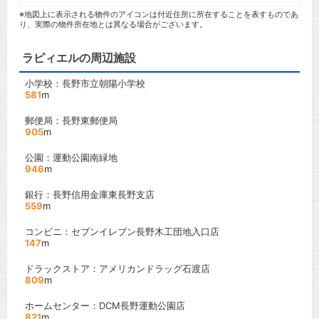
※地図上に表示される物件のアイコンは付近住所に所在することを表すものであ
り、実際の物件所在地とは異なる場合がございます。
ラピィエルの周辺施設
小学校：長野市立朝陽小学校
581
m
郵便局：長野東郵便局
905
m
公園：運動公園南緑地
946
m
銀行：長野信用金庫東長野支店
559
m
コンビニ：セブンイレブン長野木工団地入口店
147
m
ドラックストア：アメリカンドラッグ石渡店
809
m
ホームセンター：DCM長野運動公園店
821
m