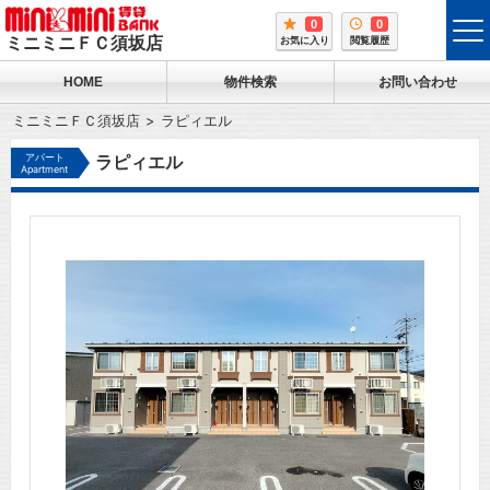
0
0
tog
ミニミニＦＣ須坂店
お気に入り
閲覧履歴
me
HOME
物件検索
お問い合わせ
ミニミニＦＣ須坂店
ラピィエル
アパート
ラピィエル
Apartment