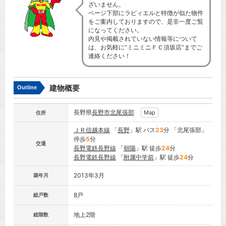
ざいません。
ページ下部にラピィエルと特徴が似た物件
をご案内しておりますので、是非一度ご覧
になってください。
内見や掲載されていない情報等について
は、お気軽に”ミニミニＦＣ須坂店”までご
連絡ください！
建物概要
Outline
長野県
長野市
北尾張部
Map
住所
ＪＲ信越本線
「
長野
」駅 バス
23
分 「北尾張部」
停歩
5
分
交通
長野電鉄長野線
「
朝陽
」駅 徒歩
24
分
長野電鉄長野線
「
附属中学前
」駅 徒歩
24
分
2013年3月
築年月
8戸
総戸数
地上2階
総階数