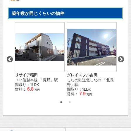
築年数が同じくらいの物件
リサイア稲田
グレイスフル吉田
パーク
坂
」駅
ＪＲ信越本線
「
長野
」駅
しなの鉄道北しなの
「
北長
しなの
間取り：1LDK
野
」駅
野
」駅
6.8
賃料：
間取り：1LDK
間取り
万円
7.9
賃料：
賃料：
万円