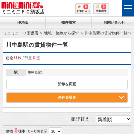
0
0
tog
ミニミニＦＣ須坂店
お気に入り
閲覧履歴
me
HOME
物件検索
お問い合わせ
ミニミニＦＣ須坂店
地域・路線から探す
川中島駅の賃貸物件一覧ペ
川中島駅の賃貸物件一覧
0
0
建物
棟 / 部屋
室
駅
川中島駅
沿線を変更
条件を変更
並び替え：
0
建物
棟中 0～0棟表示