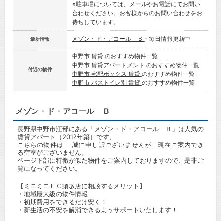
※駐車場については、メールやお電話にてお問い
合わせください。お客様からのお問い合わせをお
待ちしています。
メゾン・ド・アコール Ｂ
- 毎日情報更新中
最新情報
中野市 賃貸
のおすすめ物件一覧
中野市 賃貸アパートメント
のおすすめ物件一覧
付近の物件
中野市 宅配ボックス 賃貸
のおすすめ物件一覧
中野市 バストイレ別 賃貸
のおすすめ物件一覧
メゾン・ド・アコール Ｂ
長野県中野市江部にある「メゾン・ド・アコール Ｂ」は人気の
賃貸アパート（2012年築）です。
こちらの物件は、 誠に申し訳ございませんが、現在ご案内でき
る空室がございません。
ページ下部に特徴が似た物件をご案内しておりますので、是非ご
覧になってください。
【ミニミニＦＣ須坂店に相談するメリット】
・地域最大級の物件情報
・初期費用をできるだけ安く！
・新生活の不安を解消できるようサポートいたします！