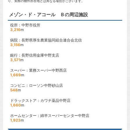
り、実際の物件所在地とは異なる場合がございます。
メゾン・ド・アコール Ｂの周辺施設
役所：中野市役所
3,216
m
病院：長野県厚生農業協同組合連合会北信
3,156
m
銀行：長野信用金庫中野支店
3,571
m
スーパー：業務スーパー中野西店
1,669
m
コンビニ：ローソン中野砂山店
548
m
ドラックストア：カワチ薬品中野店
1,660
m
ホームセンター：綿半スーパーセンター中野店
1,923
m