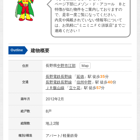
ページ下部にメゾン・ド・アコール Ｂと
特徴が似た物件をご案内しておりますの
で、是非一度ご覧になってください。
内見や掲載されていない情報等について
は、お気軽に”ミニミニＦＣ須坂店”までご
連絡ください！
建物概要
Outline
長野県
中野市
江部
Map
住所
長野電鉄長野線
「
延徳
」駅 徒歩
35
分
長野電鉄長野線
「
信州中野
」駅 徒歩
40
分
交通
ＪＲ飯山線
「
立ケ花
」駅 徒歩
57
分
2012年2月
築年月
8戸
総戸数
地上2階
総階数
アパート/ 軽量鉄骨
種別/構造