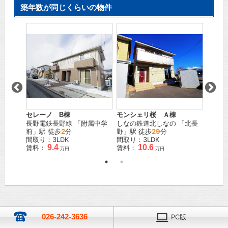
築年数が同じくらいの物件
セレーノ B棟
モンシェリ桜 Ａ棟
レザン
長野電鉄長野線
「
附属中学
しなの鉄道北しなの
「
北長
ＪＲ飯
駅 徒歩
前
」駅 徒歩
2
分
野
」駅 徒歩
29
分
4
分
間取り：3LDK
間取り：3LDK
間取り
9.4
10.6
賃料：
賃料：
賃料：
万円
万円
026-242-3636
PC版