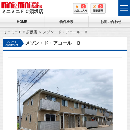
0
0
tog
ミニミニＦＣ須坂店
お気に入り
閲覧履歴
me
HOME
物件検索
お問い合わせ
ミニミニＦＣ須坂店
メゾン・ド・アコール Ｂ
アパート
メゾン・ド・アコール Ｂ
Apartment