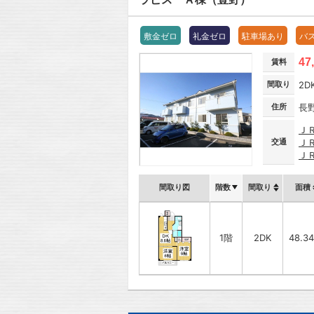
敷金ゼロ
礼金ゼロ
駐車場あり
バ
47
賃料
間取り
2D
住所
長
Ｊ
交通
Ｊ
Ｊ
間取り図
階数
間取り
面積
1階
2DK
48.3