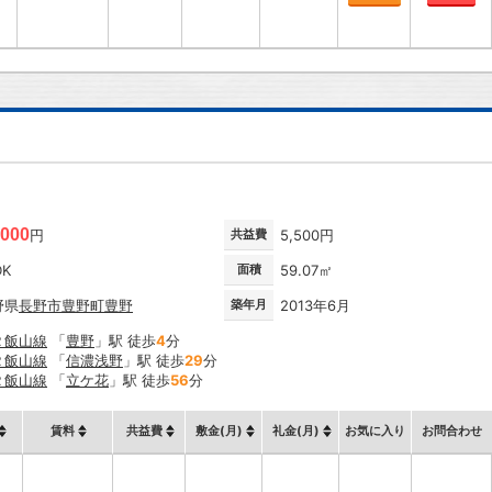
,000
円
共益費
5,500円
DK
面積
59.07㎡
野県
長野市
豊野町豊野
築年月
2013年6月
Ｒ飯山線
「
豊野
」駅 徒歩
4
分
Ｒ飯山線
「
信濃浅野
」駅 徒歩
29
分
Ｒ飯山線
「
立ケ花
」駅 徒歩
56
分
賃料
共益費
敷金(月)
礼金(月)
お気に入り
お問合わせ