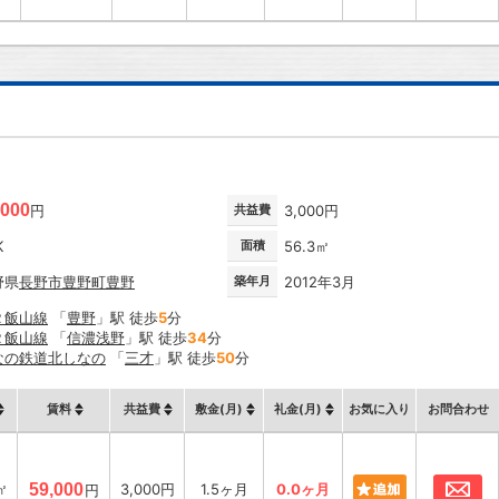
,000
円
共益費
3,000円
K
面積
56.3㎡
野県
長野市
豊野町豊野
築年月
2012年3月
Ｒ飯山線
「
豊野
」駅 徒歩
5
分
Ｒ飯山線
「
信濃浅野
」駅 徒歩
34
分
なの鉄道北しなの
「
三才
」駅 徒歩
50
分
賃料
共益費
敷金(月)
礼金(月)
お気に入り
お問合わせ
お
㎡
59,000
3,000円
1.5ヶ月
0.0ヶ月
円