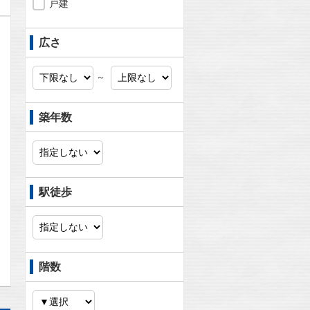
戸建
広さ
～
築年数
駅徒歩
問合わせ
階数