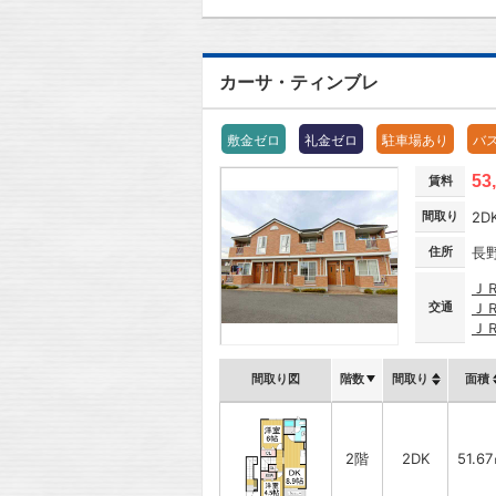
カーサ・ティンブレ
敷金ゼロ
礼金ゼロ
駐車場あり
バ
53
賃料
間取り
2D
住所
長
Ｊ
交通
Ｊ
Ｊ
間取り図
階数
間取り
面積
2階
2DK
51.6