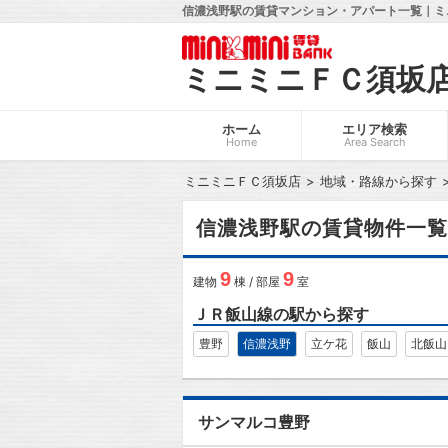
信濃浅野駅の賃貸マンション・アパート一覧｜ミ
ミニミニＦＣ須坂
ホーム
エリア検索
Home
Area Search
ミニミニＦＣ須坂店
地域・路線から探す
信濃浅野駅の賃貸物件一覧
9
9
建物
棟 / 部屋
室
ＪＲ飯山線の駅から探す
豊野
信濃浅野
立ケ花
飯山
北飯山
サンマルコ豊野