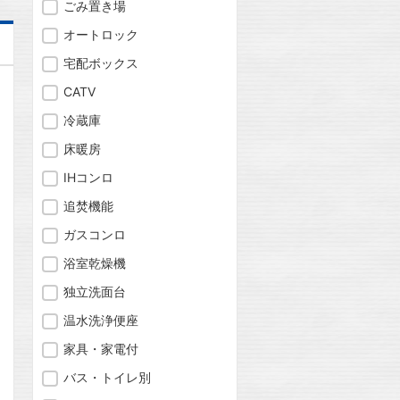
ごみ置き場
オートロック
宅配ボックス
CATV
冷蔵庫
床暖房
IHコンロ
追焚機能
ガスコンロ
浴室乾燥機
独立洗面台
温水洗浄便座
問合わせ
家具・家電付
バス・トイレ別