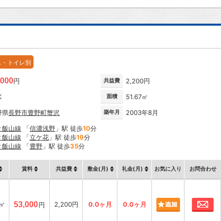
ス・トイレ別
,000
円
共益費
2,200円
K
面積
51.67㎡
野県
長野市
豊野町蟹沢
築年月
2003年8月
Ｒ飯山線
「
信濃浅野
」駅 徒歩
10
分
Ｒ飯山線
「
立ケ花
」駅 徒歩
19
分
Ｒ飯山線
「
豊野
」駅 徒歩
35
分
賃料
共益費
敷金(月)
礼金(月)
お気に入り
お問合わせ
お
7㎡
53,000
2,200円
0.0ヶ月
0.0ヶ月
円