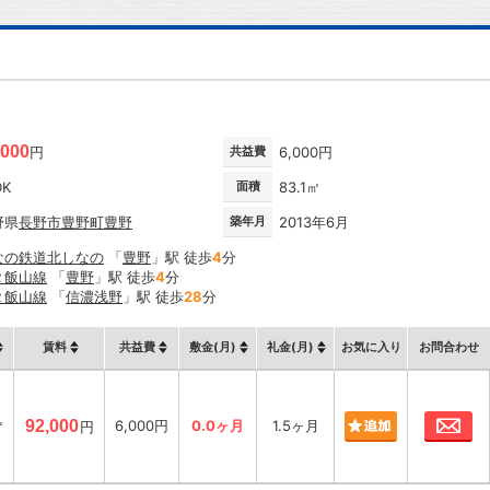
,000
円
共益費
6,000円
DK
面積
83.1㎡
野県
長野市
豊野町豊野
築年月
2013年6月
なの鉄道北しなの
「
豊野
」駅 徒歩
4
分
Ｒ飯山線
「
豊野
」駅 徒歩
4
分
Ｒ飯山線
「
信濃浅野
」駅 徒歩
28
分
賃料
共益費
敷金(月)
礼金(月)
お気に入り
お問合わせ
お
㎡
92,000
6,000円
0.0ヶ月
1.5ヶ月
円