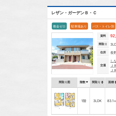
レザン・ガーデンＢ・Ｃ
敷金ゼロ
駐車場あり
バス・トイレ別
92
賃料
間取り
3L
住所
長
し
交通
Ｊ
Ｊ
間取り図
階数
間取り
面積
1階
3LDK
83.1