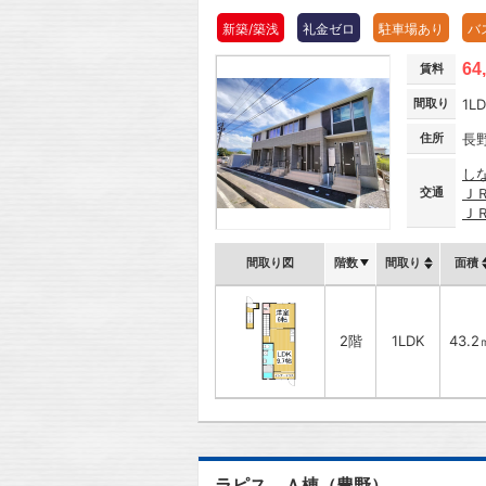
新築/築浅
礼金ゼロ
駐車場あり
バ
64
賃料
間取り
1L
住所
長
し
交通
Ｊ
Ｊ
間取り図
階数
間取り
面積
2階
1LDK
43.2
ラピス Ａ棟（豊野）