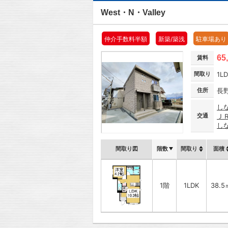
West・N・Valley
仲介手数料半額
新築/築浅
駐車場あり
65
賃料
間取り
1L
住所
長
し
交通
Ｊ
し
間取り図
階数
間取り
面積
1階
1LDK
38.5