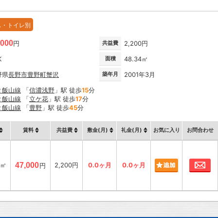
ス・トイレ別
,000
円
共益費
2,200円
K
面積
48.34㎡
野県
長野市
豊野町蟹沢
築年月
2001年3月
Ｒ飯山線
「
信濃浅野
」駅 徒歩
15
分
Ｒ飯山線
「
立ケ花
」駅 徒歩
17
分
Ｒ飯山線
「
豊野
」駅 徒歩
45
分
賃料
共益費
敷金(月)
礼金(月)
お気に入り
お問合わせ
お
4㎡
47,000
2,200円
0.0ヶ月
0.0ヶ月
円