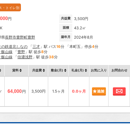
ス・トイレ別
,000
円
共益費
3,500円
DK
面積
43.2㎡
野県
長野市
豊野町豊野
築年月
2024年8月
なの鉄道北しなの
「
三才
」駅 バス
16
分 「本町五」停歩
4
分
Ｒ飯山線
「
豊野
」駅 徒歩
8
分
Ｒ飯山線
「
信濃浅野
」駅 徒歩
38
分
賃料
共益費
敷金(月)
礼金(月)
お気に入り
お問合わせ
お
㎡
64,000
3,500円
1.5ヶ月
0.0ヶ月
円