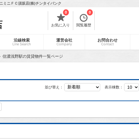
ニミニＦＣ須坂店(株)チンタイバンク
0
0
店
お気に入り
閲覧履歴
沿線検索
運営会社
お問合わせ
Line Search
Company
Contact
信濃浅野駅の賃貸物件一覧ページ
並び替え：
表示棟数：