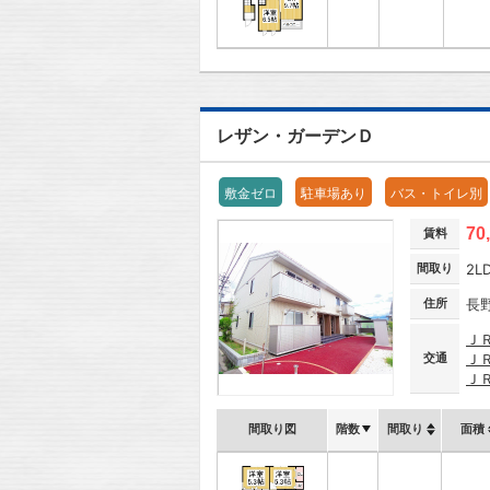
レザン・ガーデンＤ
敷金ゼロ
駐車場あり
バス・トイレ別
70
賃料
間取り
2L
住所
長
Ｊ
交通
Ｊ
Ｊ
間取り図
階数
間取り
面積