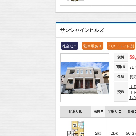
サンシャインヒルズ
礼金ゼロ
駐車場あり
バス・トイレ別
59
賃料
間取り
2D
住所
長
Ｊ
交通
Ｊ
し
間取り図
階数
間取り
面積
2階
2DK
56.3