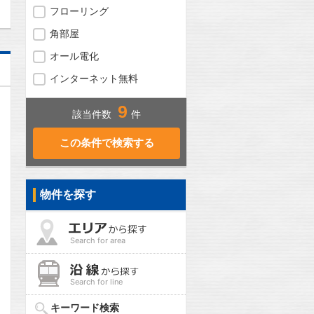
フローリング
角部屋
オール電化
インターネット無料
9
該当件数
件
物件を探す
Search for area
Search for line
問合わせ
キーワード検索