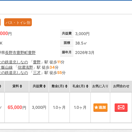
バス・トイレ別
,000
円
共益費
3,000円
DK
面積
38.5㎡
野県
長野市
豊野町豊野
築年月
2026年3月
なの鉄道北しなの
「
豊野
」駅 徒歩
11
分
Ｒ飯山線
「
信濃浅野
」駅 徒歩
34
分
なの鉄道北しなの
「
三才
」駅 徒歩
55
分
賃料
共益費
敷金(月)
礼金(月)
お気に入り
お問合わせ
お
㎡
65,000
3,000円
1.0ヶ月
1.0ヶ月
円