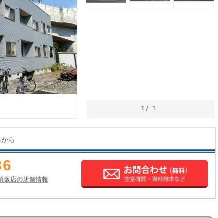
1
/
1
らから
36
須坂店の店舗情報