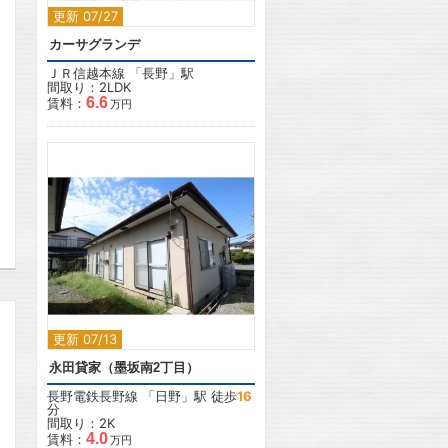
更新 07/27
カーサグランデ
ＪＲ信越本線
「
長野
」駅
間取り：2LDK
6.6
賃料：
万円
2
更新 07/13
永田貸家（墨坂南2丁目）
長野電鉄長野線
「
日野
」駅 徒歩
16
分
間取り：2K
4.0
賃料：
万円