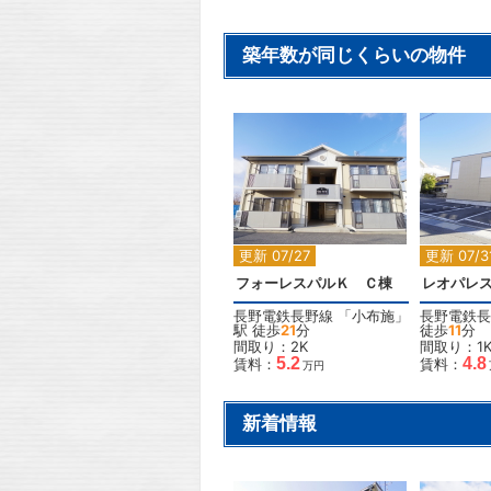
築年数が同じくらいの物件
2
更新 07/27
更新 07/3
フォーレスパルＫ Ｃ棟
レオパレ
長野電鉄長野線
「
小布施
」
長野電鉄長
駅 徒歩
21
分
徒歩
11
分
間取り：2K
間取り：1
5.2
4.8
賃料：
賃料：
万円
新着情報