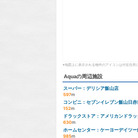
※地図上に表示される物件のアイコンは付近住所
Aquaの周辺施設
スーパー：デリシア飯山店
597
m
コンビニ：セブンイレブン飯山日赤
152
m
ドラックストア：アメリカンドラッ
630
m
ホームセンター：ケーヨーデイツー
985
m