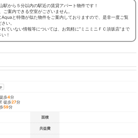
、飯山駅から５分以内の駅近の賃貸アパート物件です！
在、ご案内できる空室がございません。
にAquaと特徴が似た物件をご案内しておりますので、是非一度ご覧
ださい。
されていない情報等については、お気軽に”ミニミニＦＣ須坂店”まで
さい！
p
 徒歩
4
分
駅 徒歩
27
分
歩
59
分
面積
共益費