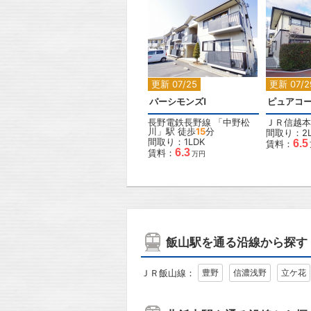
2
更新 07/25
更新 07/2
パーシモンズⅠ
ピュアコ
長野電鉄長野線
「
中野松
ＪＲ信越本
川
」駅 徒歩
15
分
間取り：2L
間取り：1LDK
6.5
賃料：
6.3
賃料：
万円
飯山駅を通る沿線から探す
ＪＲ飯山線：
豊野
信濃浅野
立ケ花