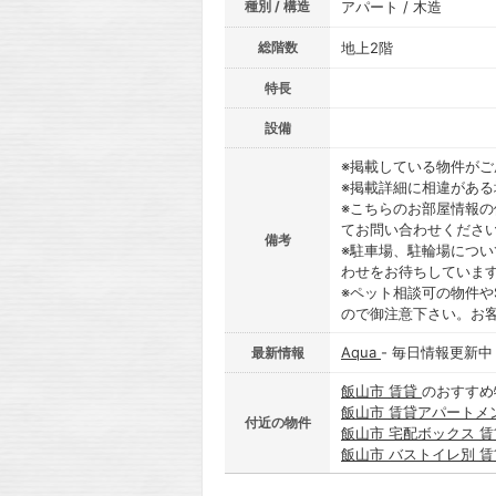
種別 / 構造
アパート / 木造
総階数
地上2階
特長
設備
※掲載している物件が
※掲載詳細に相違があ
※こちらのお部屋情報
てお問い合わせくださ
備考
※駐車場、駐輪場につ
わせをお待ちしていま
※ペット相談可の物件や
ので御注意下さい。お
Aqua
- 毎日情報更新中
最新情報
飯山市 賃貸
のおすすめ
飯山市 賃貸アパートメ
付近の物件
飯山市 宅配ボックス 
飯山市 バストイレ別 