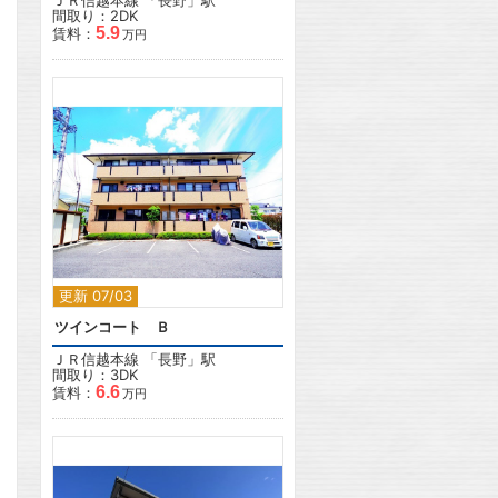
ＪＲ信越本線
「
長野
」駅
間取り：2DK
5.9
賃料：
万円
2
更新 07/03
ツインコート Ｂ
ＪＲ信越本線
「
長野
」駅
間取り：3DK
6.6
賃料：
万円