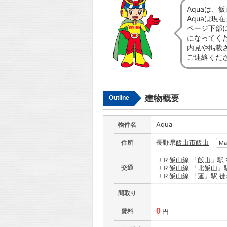
Aquaは
Aquaは現
ページ下部
になってく
内見や掲載
ご連絡くだ
建物概要
Outline
Aqua
物件名
長野県
飯山市
飯山
住所
Ma
ＪＲ飯山線
「
飯山
」駅
交通
ＪＲ飯山線
「
北飯山
」
ＪＲ飯山線
「
蓮
」駅 徒
間取り
0
賃料
円