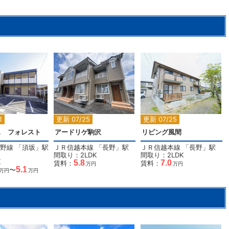
2
2
2
1
更新 07/25
更新 07/25
ス フォレスト
アードリゲ駒沢
リビング風間
野線
「
須坂
」駅
ＪＲ信越本線
「
長野
」駅
ＪＲ信越本線
「
長野
」駅
間取り：2LDK
間取り：2LDK
K
5.8
7.0
賃料：
賃料：
万円
万円
5.1
〜
万円
万円