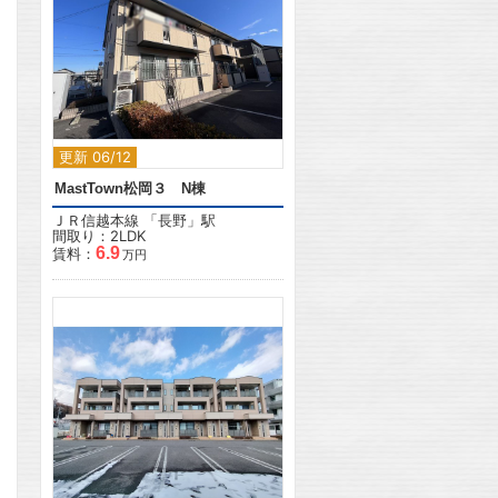
2
更新 06/12
MastTown松岡３ N棟
ＪＲ信越本線
「
長野
」駅
間取り：2LDK
6.9
賃料：
万円
2