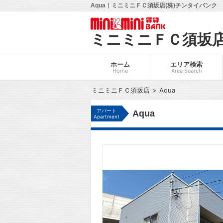
Aqua｜ミニミニＦＣ須坂店(株)チンタイバンク
ミニミニＦＣ須坂
ホーム
エリア検索
Home
Area Search
ミニミニＦＣ須坂店
Aqua
アパート
Aqua
Apartment