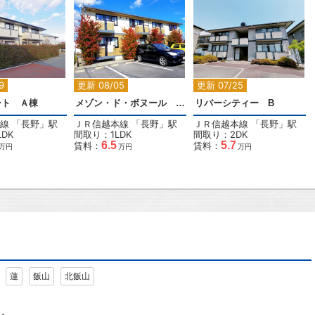
2
2
2
9
更新 08/05
更新 07/25
ート Ａ棟
メゾン・ド・ボヌール Ｂ棟
リバーシティー B
線
「
長野
」駅
ＪＲ信越本線
「
長野
」駅
ＪＲ信越本線
「
長野
」駅
DK
間取り：1LDK
間取り：2DK
6.5
5.7
賃料：
賃料：
万円
万円
万円
蓮
飯山
北飯山