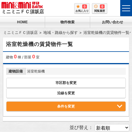
0
0
tog
ミニミニＦＣ須坂店
お気に入り
閲覧履歴
me
HOME
物件検索
お問い合わせ
ミニミニＦＣ須坂店
地域・路線から探す
浴室乾燥機の賃貸物件一覧
浴室乾燥機の賃貸物件一覧
0
0
建物
棟 / 部屋
室
建物設備
浴室乾燥機
市区郡を変更
沿線を変更
条件を変更
並び替え：